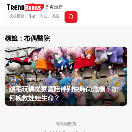
首頁
最新
標籤：布偶醫院
TrendRanks - 標籤 布偶醫院
184 天 · #布偶醫院
絨毛玩偶從療癒陪伴到快時尚危機：如
何輓救娃娃生命？
隱私權政策