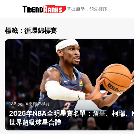
掌握趨勢，領先排序。
標籤：循環錦標賽
TrendRanks - 標籤 循環錦標
186 天 · #循環錦標賽
2026年NBA全明星賽名單：詹皇、柯瑞、
世界超級球星合體