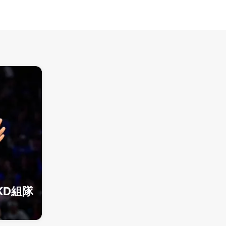
賽
KD組隊