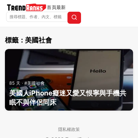
首頁
最新
標籤：美國社會
TrendRanks - 標籤 美國社會
85 天 · #美國社會
美國人iPhone癡迷又愛又恨寧與手機共
眠不與伴侶同床
隱私權政策