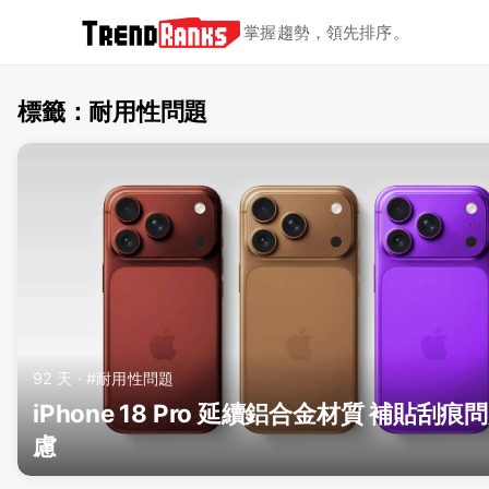
掌握趨勢，領先排序。
標籤：耐用性問題
TrendRanks - 標籤 耐用性問
92 天 · #耐用性問題
iPhone 18 Pro 延續鋁合金材質 補貼刮痕
慮