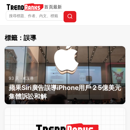
首頁
最新
標籤：誤導
TrendRanks - 標籤 誤導
93 天 · #誤導
蘋果Siri廣告誤導iPhone用戶 2 5億美元
集體訴訟和解