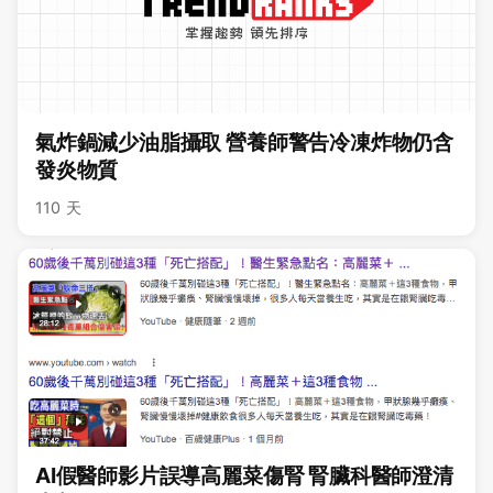
氣炸鍋減少油脂攝取 營養師警告冷凍炸物仍含
發炎物質
110 天
AI假醫師影片誤導高麗菜傷腎 腎臟科醫師澄清