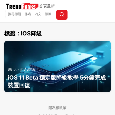
首頁
最新
標籤：iOS降級
TrendRanks - 標籤 iOS降級
88 天 · #iOS降級
iOS 11 Beta 穩定版降級教學 5分鐘完成
裝置回復
隱私權政策