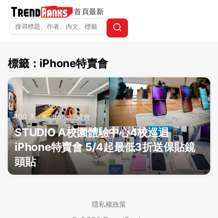
首頁
最新
標籤：iPhone特賣會
TrendRanks - 標籤 iPhone
100 天 · #iPhone特賣會
STUDIO A校園體驗中心4校巡迴
iPhone特賣會 5/4起最低3折送保貼鏡
頭貼
隱私權政策