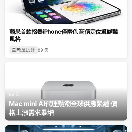
蘋果首款摺疊iPhone僅兩色 高價定位避鮮豔
風格
星際溫度計
89 天
89 天
Mac mini AI代理熱潮全球供應緊繃 價
格上漲需求暴增