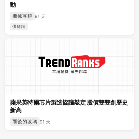
動
機械蕨類
91 天
供應鏈
蘋果英特爾芯片製造協議敲定 股價雙雙創歷史
新高
雨後的玻璃
91 天