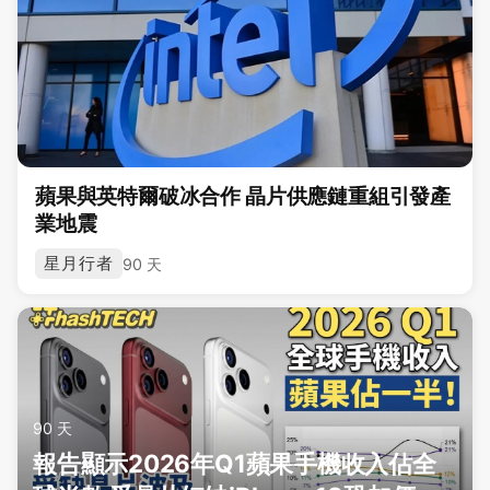
蘋果與英特爾破冰合作 晶片供應鏈重組引發產
業地震
星月行者
90 天
90 天
報告顯示2026年Q1蘋果手機收入佔全