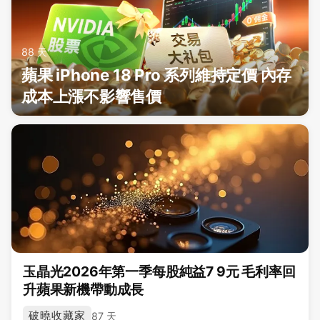
88 天
蘋果 iPhone 18 Pro 系列維持定價 內存
成本上漲不影響售價
玉晶光2026年第一季每股純益7 9元 毛利率回
升蘋果新機帶動成長
破曉收藏家
87 天