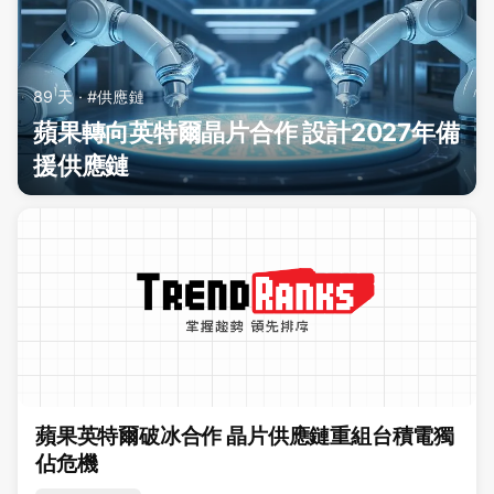
89 天 · #供應鏈
蘋果轉向英特爾晶片合作 設計2027年備
援供應鏈
蘋果英特爾破冰合作 晶片供應鏈重組台積電獨
佔危機