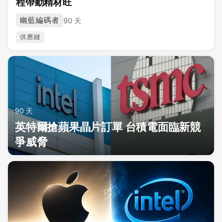
程帶動精材旺
幽藍編碼者
90 天
供應鏈
90 天
英特爾搶蘋果晶片訂單 台積電面臨新競
爭威脅