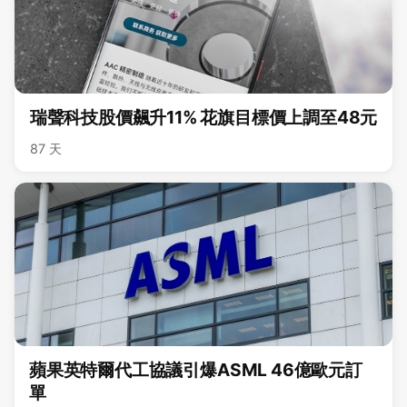
瑞聲科技股價飆升11% 花旗目標價上調至48元
87 天
蘋果英特爾代工協議引爆ASML 46億歐元訂
單