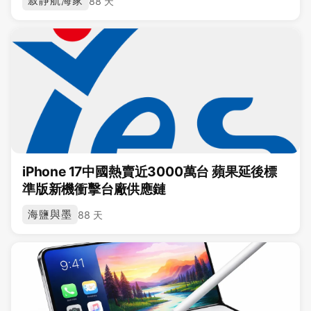
寂靜航海家
88 天
iPhone 17中國熱賣近3000萬台 蘋果延後標
準版新機衝擊台廠供應鏈
海鹽與墨
88 天