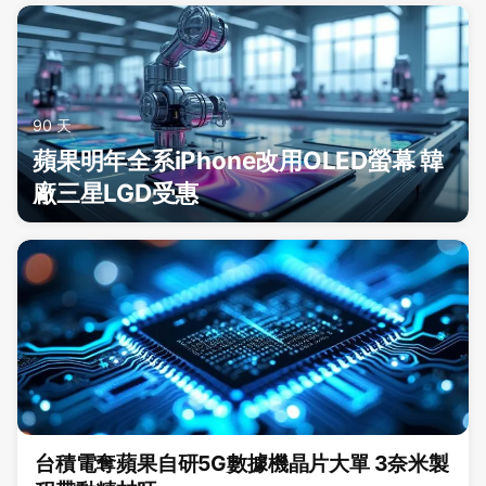
90 天
蘋果明年全系iPhone改用OLED螢幕 韓
廠三星LGD受惠
台積電奪蘋果自研5G數據機晶片大單 3奈米製