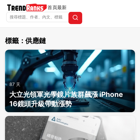
首頁
最新
標籤：供應鏈
TrendRanks - 標籤 供應鏈
87 天
大立光領軍光學鏡片族群飆漲 iPhone
16鏡頭升級帶動漲勢