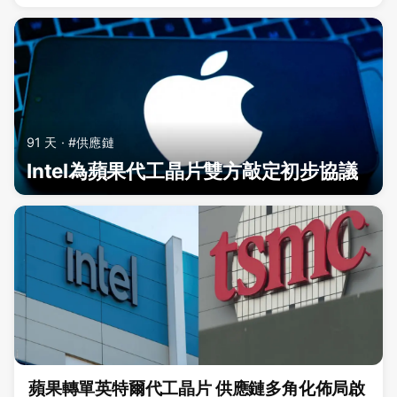
91 天 · #供應鏈
Intel為蘋果代工晶片雙方敲定初步協議
蘋果轉單英特爾代工晶片 供應鏈多角化佈局啟