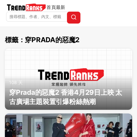
首頁
最新
標籤：穿PRADA的惡魔2
TrendRanks - 標籤 穿PRA
108 天
穿Prada的惡魔2 香港4月29日上映 太
古廣場主題裝置引爆粉絲熱潮