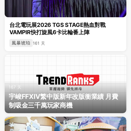
台北電玩展2026 TGS STAGE熱血對戰
VAMPIR快打旋風6卡比輪番上陣
風暴琥珀
161 天
167 天
宇峻FFXIV繁中版新年改版衝業績 月費
制吸金三千萬玩家商機