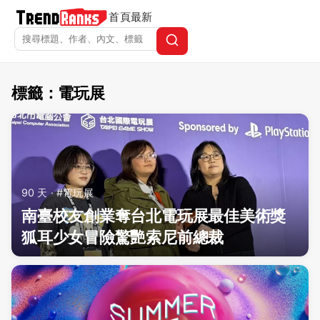
首頁
最新
標籤：電玩展
TrendRanks - 標籤 電玩展
90 天 · #電玩展
南臺校友創業奪台北電玩展最佳美術獎
狐耳少女冒險驚艷索尼前總裁