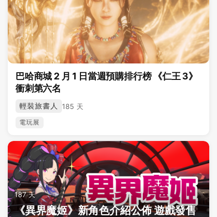
巴哈商城 2 月 1 日當週預購排行榜 《仁王 3》
衝刺第六名
輕裝旅書人
185 天
電玩展
187 天
《異界魔姬》新角色介紹公佈 遊戲發售