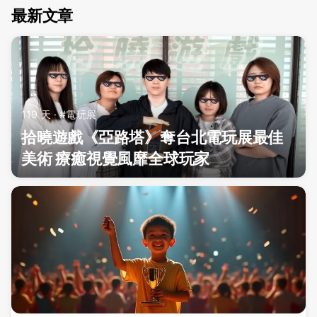
最新文章
119 天 · #電玩展
拾曉遊戲《亞路塔》奪台北電玩展最佳
美術 療癒視覺風靡全球玩家