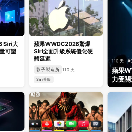
Siri大
蘋果WWDC2026驚爆
8銷量可望
Siri全面升級系統優化硬
體延遲
110 天 · #
蘋果WW
影子製造所
110 天
力受關
Siri升級