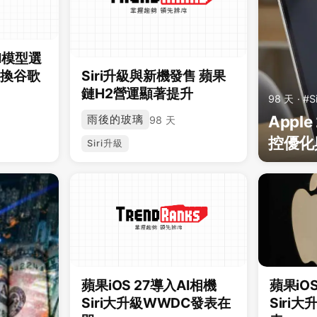
AI模型選
切換谷歌
Siri升級與新機發售 蘋果
鏈H2營運顯著提升
98 天 · #S
Appl
雨後的玻璃
98 天
控優化與
Siri升級
蘋果iOS 27導入AI相機
蘋果iO
Siri大升級WWDC發表在
Siri大