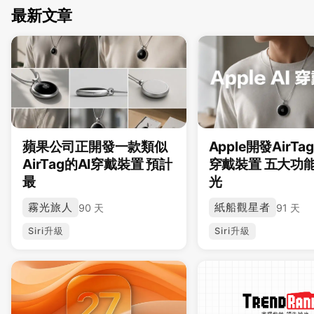
最新文章
蘋果公司正開發一款類似
Apple開發AirTa
AirTag的AI穿戴裝置 預計
穿戴裝置 五大功
最
光
霧光旅人
紙船觀星者
90 天
91 天
Siri升級
Siri升級