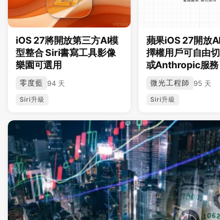
iOS 27將開放第三方AI模
蘋果iOS 27開放
型整合 Siri書寫工具影像
擇權用戶可自由
樂園可選用
或Anthropic服務
零度藍
微光工程師
94 天
95 天
Siri升級
Siri升級