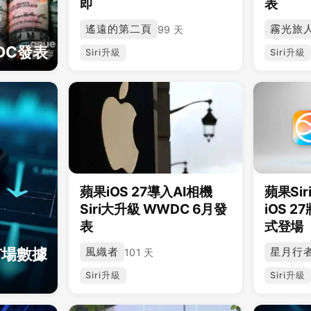
即
表
遙遠的第二頁
霧光旅
99 天
WDC發表
Siri升級
Siri升級
蘋果iOS 27導入AI相機
蘋果Sir
Siri大升級 WWDC 6月發
iOS 
表
式登場
市場數據
風織者
星月行
101 天
Siri升級
Siri升級