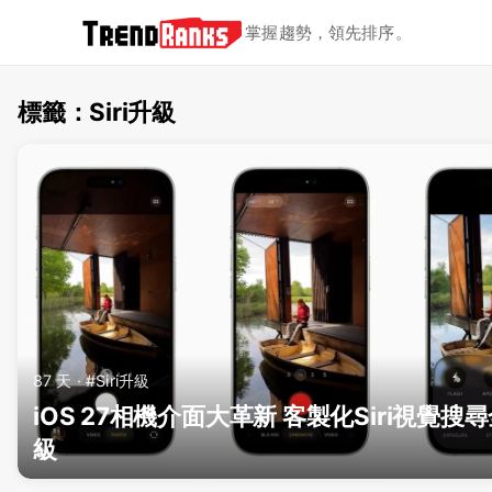
掌握趨勢，領先排序。
標籤：Siri升級
TrendRanks - 標籤 Siri升級
87 天 · #Siri升級
iOS 27相機介面大革新 客製化Siri視覺搜
級