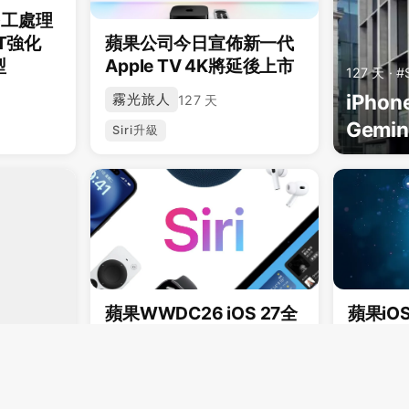
i多工處理
T強化
蘋果公司今日宣佈新一代
型
Apple TV 4K將延後上市
127 天 · #
iPhon
霧光旅人
127 天
Gemini
Siri升級
蘋果WWDC26 iOS 27全
蘋果iOS
新Siri整合強大LLM四大
級支援
亮點搶先看
合
提升智慧
青焰拾荒者
星月行
128 天