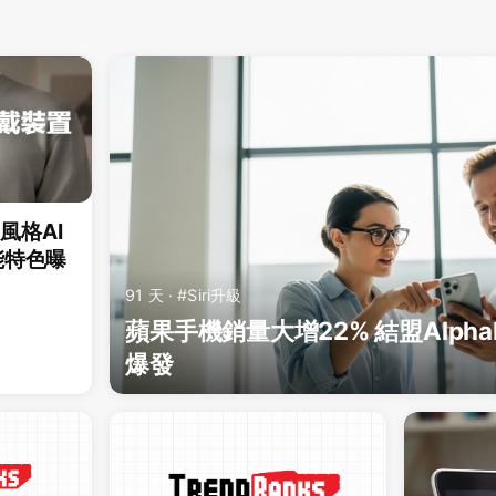
g風格AI
能特色曝
91 天 · #Siri升級
蘋果手機銷量大增22% 結盟Alphab
爆發