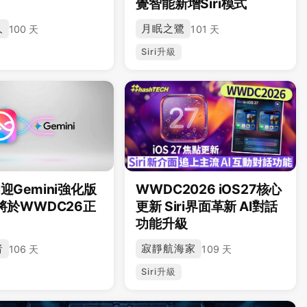
覺智能新增Siri模式
人
月眠之鷺
100 天
101 天
Siri升級
i迎Gemini強化版
WWDC2026 iOS27核心
27將於WWDC26正
更新 Siri界面革新 AI對話
功能升級
者
寂靜航海家
106 天
109 天
Siri升級