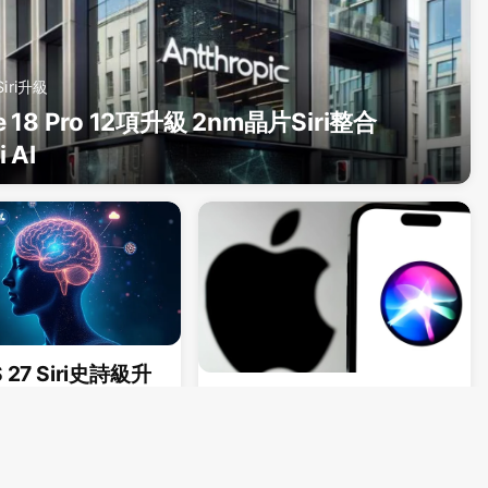
Siri升級
e 18 Pro 12項升級 2nm晶片Siri整合
 AI
 27 Siri史詩級升
多指令處理與AI整
iOS 27 Siri 多指令處理鍵
盤AI建議升級
者
棉花糖暗號
129 天
130 天